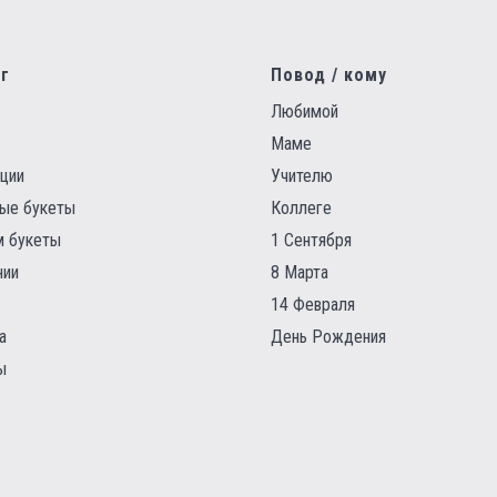
г
Повод / кому
Любимой
Маме
ции
Учителю
ые букеты
Коллеге
 букеты
1 Сентября
нии
8 Марта
14 Февраля
а
День Рождения
ы