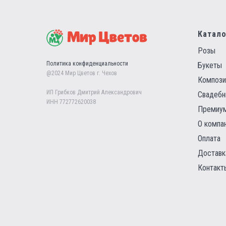
Катало
Розы
Политика конфиденциальности
Букеты
@2024 Мир Цветов г. Чехов
Компози
ИП Грибков Дмитрий Александрович
Свадебн
ИНН 772772620038
Премиум
О компа
Оплата
Доставк
Контакт