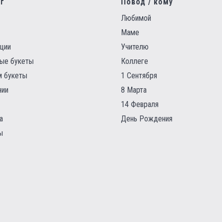
г
Повод / кому
Любимой
Маме
ции
Учителю
ые букеты
Коллеге
 букеты
1 Сентября
нии
8 Марта
14 Февраля
а
День Рождения
ы