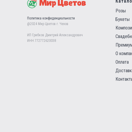
Катало
Розы
Политика конфиденциальности
Букеты
@2024 Мир Цветов г. Чехов
Компози
ИП Грибков Дмитрий Александрович
Свадебн
ИНН 772772620038
Премиум
О компа
Оплата
Доставк
Контакт